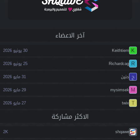
آخر اﻻعضاء
K
Keithtiern
30 يونيو 2026
R
Richardcag
25 يونيو 2026
ح
حنين
31 مايو 2026
M
mysimsek
29 مايو 2026
T
twix
27 مايو 2026
اﻻكثر مشاركة
2K
shqawe