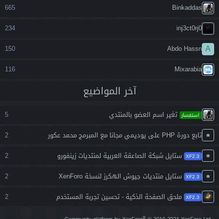
665
Binkaddas
234
inj3ct0rj0
A
150
Abdo Hassn
116
Mixarabia
آخر المواضيع
تغير اسم العضو بالمنتدي
5
استفسار
تابع دورة PHP على يوديمي مجانا مع المبرمج محمد عكور
2
ستايل شبكة الصاعقة العربية لمنتديات زينفورو
2
XF2.3
ستايل منتديات جيوش الهكرز لنسخة XenForo
2
XF2.3
ملحق الصفحة الذكية - تحسين تجربة المستخدم
2
XF2.3
®