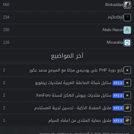
660
Binkaddas
234
inj3ct0rj0
A
150
Abdo Hassn
116
Mixarabia
آخر المواضيع
تابع دورة PHP على يوديمي مجانا مع المبرمج محمد عكور
2
ستايل شبكة الصاعقة العربية لمنتديات زينفورو
2
XF2.3
ستايل منتديات جيوش الهكرز لنسخة XenForo
2
XF2.3
ملحق الصفحة الذكية - تحسين تجربة المستخدم
2
XF2.3
ملحق حماية المنتدى من اعضاء السبام
1
XF2.3
®