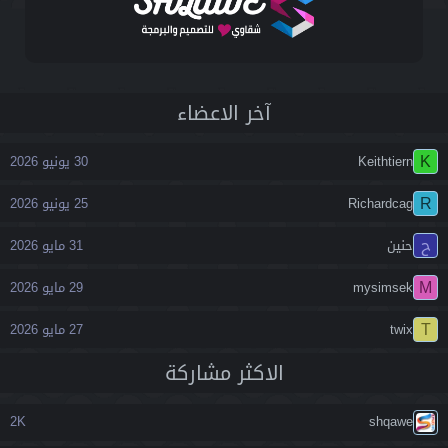
آخر اﻻعضاء
K
Keithtiern
30 يونيو 2026
R
Richardcag
25 يونيو 2026
ح
حنين
31 مايو 2026
M
mysimsek
29 مايو 2026
T
twix
27 مايو 2026
اﻻكثر مشاركة
2K
shqawe