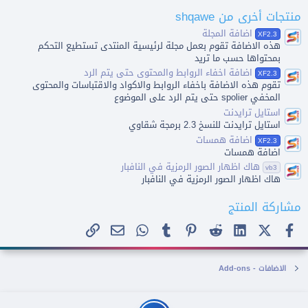
0
منتجات أخرى من shqawe
0
ن
اضافة المجلة
XF2.3
ج
هذه اﻻضافة تقوم بعمل مجلة لرئيسية المنتدى تستطيع التحكم
و
م
بمحتواها حسب ما تريد
اضافة اخفاء الروابط والمحتوى حتى يتم الرد
XF2.3
تقوم هذه الاضافة باخفاء الروابط والاكواد واﻻقتباسات والمحتوى
المخفي spolier حتى يتم الرد على الموضوع
استايل ترايدنت
استايل ترايدنت للنسخ 2.3 برمجة شقاوي
اضافة همسات
XF2.3
اضافة همسات
هاك اظهار الصور الرمزية في النافبار
vb3
هاك اظهار الصور الرمزية في النافبار
مشاركة المنتج
فيسبوك
X (Twitter)
LinkedIn
Reddit
Pinterest
Tumblr
WhatsApp
الرابط
البريد الإلكتروني
اﻻضافات - Add-ons