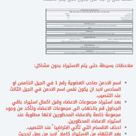
ملاحظات بسيطة حتى يتم اﻻستيراد بدون مشاكل:
اسم اﻻدمن صاحب العضوية رقم 1 في الجيل الخامس او
السادس ﻻبد ان يكون نفس اسم اﻻدمن في الجيل الثالث
عند التنصيب.
بعد استيراد مجموعات اﻻعضاء وقبل اكمال استيراد باقي
الجداول قم بالذهاب الى مجموعات اﻻعضاء وتأكد من وجود
مجموعة خاصة باﻻعضاء المحظورين لانها مطلوبة عند
استيراد اﻻعضاء المحظورين.
احذف اﻻقسام التي تأتي افتراضيا ً عند التنصيب.
بعد اﻻنتهاء من الاستيراد كاملا ً ﻻبد من عمل تحديث