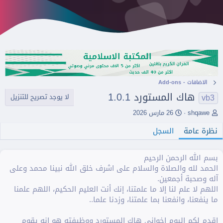
اﻻضافات - Add-ons
هاك المستورد
1.0.1
vb3
لا يوجد تصريح للتنزيل
ا
ت
shqawe
26 مارس 2026
ل
ا
ك
نظرة عامة
ر
السجل
ا
ي
ت
خ
ب
ا
بسم الله الرحمن الرحيم
ل
الحمد لله والصلاة والسلام على اشرف خلق الله نبينا محمد وعلى
إ
آله وصحبة أجمعين.
ن
اللهم لا علم لنا إلا ما علمتنا، إنك أنت العليم الحكيم، اللهم علمنا
ش
ما ينفعنا، وانفعنا بما علمتنا، وزدنا علما..
ا
ء
اقدم لكم اليوم اخواني هاك المستورد ووظيفته هو انه يقوم