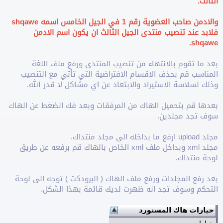
الثالث.
واﻻدمن صاحب العضوية رقم 1 في الجيل الخامس اسمه shqawe
فلابد عند تنصيب منتدى الجيل الثالث ان يكون اسم اﻻدمن
shqawe.
بعد ما تقوم باﻻنتهاء من تنصيب المنتدى ورفع ملف اللغة
المناسب قم بحذف اﻻقسام الافتراضية التي تأتي مع التنصيب
وذلك لسلاسة الاستيراد واﻻبتعاد عن اي مشاكل ﻻ قدر الله.
بعدها قم بتحميل الهاك من المرفقات وبعد فك الضغط عن الهاك
سوف تجد مجلدين.
مجلد upload ارفع ما بداخله الى مجلد منتداك.
مجلد xml وبداخل ملف xml الخاص بالهاك قم برفعه عن طريق
لوحة منتداك.
بعد رفع المجلدات ورفع ملف الهاك ( البرودكت ) توجه الى لوحة
التحكم وسوف تجد انه ظهرت لديك قائمة بهذا الشكل.