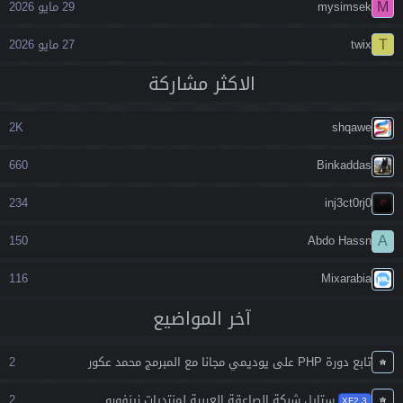
M
mysimsek
29 مايو 2026
T
twix
27 مايو 2026
اﻻكثر مشاركة
2K
shqawe
660
Binkaddas
234
inj3ct0rj0
A
150
Abdo Hassn
116
Mixarabia
آخر المواضيع
تابع دورة PHP على يوديمي مجانا مع المبرمج محمد عكور
2
ستايل شبكة الصاعقة العربية لمنتديات زينفورو
2
XF2.3