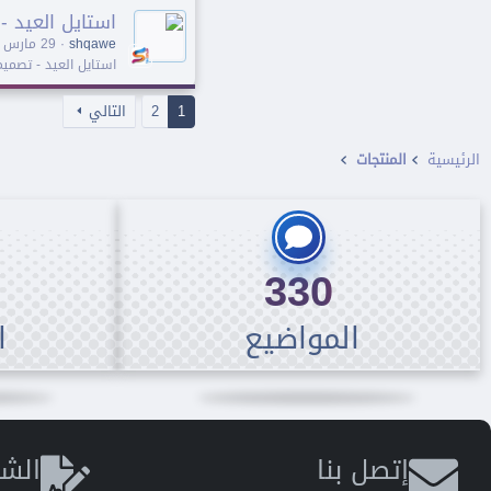
استايل العيد 
shqawe
29 مارس 2025
استايل العيد - تصم
1
2
التالي
الرئيسية
المنتجات
330
المواضيع
ا
إتصل بنا
الشر