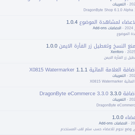
التعريبات
ﻻعضاء لمشاهدة الموضوع
1.0.4
اﻻضافات Add-ons
ة الموضوع
نع النسخ وتعطيل زر الفأرة اﻻيمن
1.0.0
Xenforo
يل زر الفأرة اﻻيمن
 العلامة المائية X0815 Watermarker
1.1.1
التعريبات
X0815 Waterm
DragonByte eCommer
3.3.0
التعريبات
ضاء
1.0.0
اﻻضافات Add-ons
ى وضع نجوم للاعضاء حسب سلم لقب المستخدم