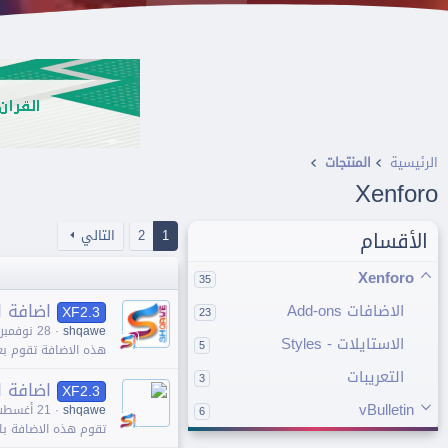
الرئيسية
المنتجات
Xenforo
الأقسام
1
2
التالي
Xenforo
35
اضافة ا
اﻻضافات Add-ons
XF2.3
23
shqawe
28 نوفمبر 2024
اﻻستايلات - Styles
5
هذه اﻻضافة تقوم بعم
التعريبات
3
اضافة ا
XF2.3
vBulletin
shqawe
21 أغسطس 2024
6
تقوم هذه الاضافة باخفاء الرو