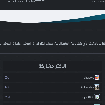
انين المندى
سياسة الخصوصية المنتدى
ا ,, ولا تعبّر بأي شكل من الاشكال عن وجهة نظر إدارة الموقع .وادارة الموقع ل
اﻻكثر مشاركة
2K
shqawe
660
Binkaddas
234
inj3ct0rj0