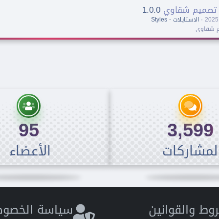
- تصميم شقاوي
1.0.0
اﻻستايلات - Styles
يم شقاوي
95
3,599
لمشاركات
الأعضاء
وط والقوانين
سياسة الخصوص