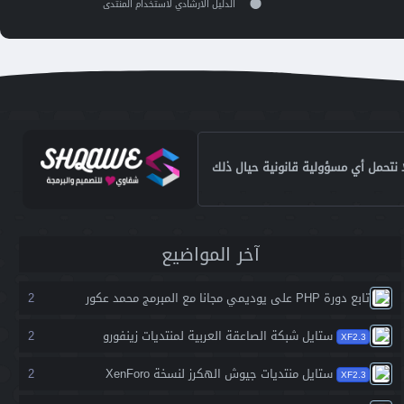
الدليل اﻻرشادي ﻻستخدام المنتدى
ا نتحمل أي مسؤولية قانونية حيال ذلك
آخر المواضيع
تابع دورة PHP على يوديمي مجانا مع المبرمج محمد عكور
2
ستايل شبكة الصاعقة العربية لمنتديات زينفورو
2
XF2.3
ستايل منتديات جيوش الهكرز لنسخة XenForo
2
XF2.3