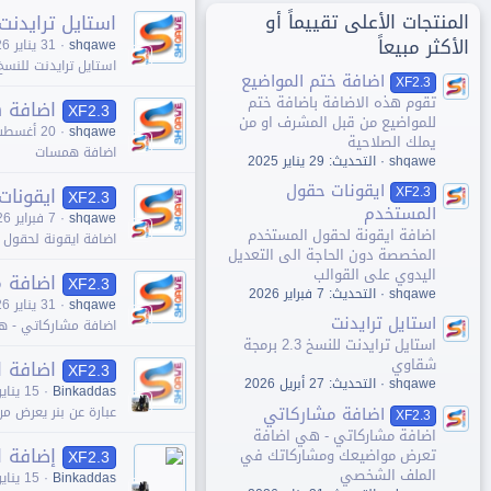
المنتجات الأعلى تقييماً أو
استايل ترايدنت
الأكثر مبيعاً
shqawe
31 يناير 2026
استايل ترايدنت للنسخ 2.3 برمجة شقا
اضافة ختم المواضيع
XF2.3
تقوم هذه اﻻضافة باضافة ختم
اضافة 
XF2.3
للمواضيع من قبل المشرف او من
shqawe
20 أغسطس 2024
يملك الصلاحية
اضافة همسات
shqawe
التحديث:
29 يناير 2025
ايقونات حقول
ايقونا
XF2.3
XF2.3
المستخدم
shqawe
7 فبراير 2026
اضافة ايقونة لحقول المستخدم
اضافة ايقونة لحقول 
المخصصة دون الحاجة الى التعديل
اليدوي على القوالب
اضافة 
XF2.3
shqawe
التحديث:
7 فبراير 2026
shqawe
31 يناير 2026
استايل ترايدنت
اضافة مشاركاتي - 
استايل ترايدنت للنسخ 2.3 برمجة
شقاوي
اضافة ا
XF2.3
shqawe
التحديث:
27 أبريل 2026
Binkaddas
15 يناير 2026
اضافة مشاركاتي
عبارة عن بنر يعرض من
XF2.3
اضافة مشاركاتي - هي اضافة
إضافة ا
تعرض مواضيعك ومشاركاتك في
XF2.3
الملف الشخصي
Binkaddas
15 يناير 2026