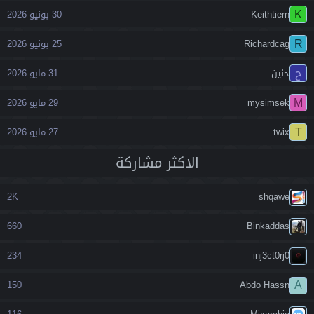
K
Keithtiern
30 يونيو 2026
R
Richardcag
25 يونيو 2026
ح
حنين
31 مايو 2026
M
mysimsek
29 مايو 2026
T
twix
27 مايو 2026
اﻻكثر مشاركة
2K
shqawe
660
Binkaddas
234
inj3ct0rj0
A
150
Abdo Hassn