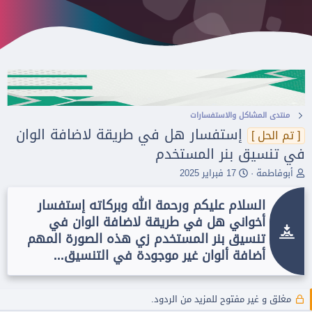
منتدى المشاكل واﻻستفسارات
إستفسار هل في طريقة لاضافة الوان
[ تم الحل ]
في تنسيق بنر المستخدم
ب
ت
أبوفاطمة
17 فبراير 2025
ا
ا
د
ر
السلام عليكم ورحمة الله وبركاته إستفسار
ئ
ي
أخواني هل في طريقة لاضافة الوان في
ا
خ
ل
ا
تنسيق بنر المستخدم زي هذه الصورة المهم
م
ل
أضافة ألوان غير موجودة في التنسيق...
و
ب
ض
د
و
ء
ع
مغلق و غير مفتوح للمزيد من الردود.