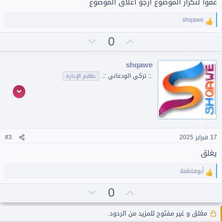
عفوا لتكرار الموضوع أرجو أغلاق الموضوع
shqawe
ا
ل
ت
ت
0
ت
ف
أ
ص
ا
ي
و
ع
shqawe
ل
ي
ي
.:: تركي الودعاني ::.
طاقم الإدارة
ا
د
ت
ت
:
س
ل
ب
ي
17 فبراير 2025
#3
يغلق
أبوفاطمة
ا
ل
ت
ت
0
ت
ف
أ
ص
ا
ي
و
مغلق و غير مفتوح للمزيد من الردود.
ع
ل