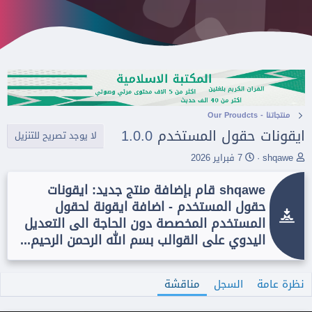
منتجاتنا - Our Proudcts
ايقونات حقول المستخدم
1.0.0
لا يوجد تصريح للتنزيل
ب
ت
shqawe
7 فبراير 2026
ا
ا
د
ر
shqawe قام بإضافة منتج جديد: ايقونات
ئ
ي
حقول المستخدم - اضافة ايقونة لحقول
ا
خ
ل
ا
المستخدم المخصصة دون الحاجة الى التعديل
م
ل
اليدوي على القوالب بسم الله الرحمن الرحيم...
و
ب
ض
د
و
ء
ع
نظرة عامة
السجل
مناقشة