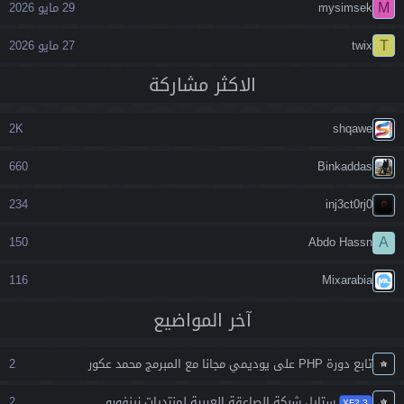
M
mysimsek
29 مايو 2026
T
twix
27 مايو 2026
اﻻكثر مشاركة
2K
shqawe
660
Binkaddas
234
inj3ct0rj0
A
150
Abdo Hassn
116
Mixarabia
آخر المواضيع
تابع دورة PHP على يوديمي مجانا مع المبرمج محمد عكور
2
ستايل شبكة الصاعقة العربية لمنتديات زينفورو
2
XF2.3