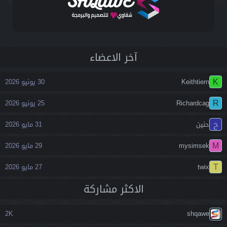
آخر اﻻعضاء
K
Keithtiern
30 يونيو 2026
R
Richardcag
25 يونيو 2026
ح
حنين
31 مايو 2026
M
mysimsek
29 مايو 2026
T
twix
27 مايو 2026
اﻻكثر مشاركة
2K
shqawe