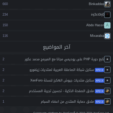
660
Binkaddas
234
inj3ct0rj0
A
150
Abdo Hassn
116
Mixarabia
آخر المواضيع
تابع دورة PHP على يوديمي مجانا مع المبرمج محمد عكور
2
ستايل شبكة الصاعقة العربية لمنتديات زينفورو
2
XF2.3
ستايل منتديات جيوش الهكرز لنسخة XenForo
2
XF2.3
ملحق الصفحة الذكية - تحسين تجربة المستخدم
2
XF2.3
ملحق حماية المنتدى من اعضاء السبام
1
XF2.3
®