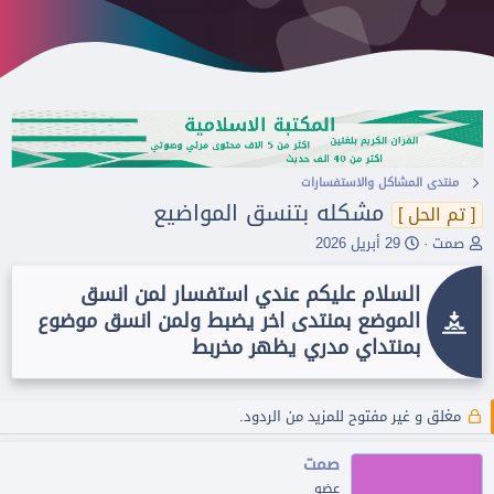
منتدى المشاكل واﻻستفسارات
مشكله بتنسق المواضيع
[ تم الحل ]
ب
ت
صمت
29 أبريل 2026
ا
ا
د
ر
السلام عليكم عندي استفسار لمن انسق
ئ
ي
الموضع بمنتدى اخر يضبط ولمن انسق موضوع
ا
خ
ل
ا
بمنتداي مدري يظهر مخربط
م
ل
و
ب
ض
د
مغلق و غير مفتوح للمزيد من الردود.
و
ء
ع
صمت
عضو