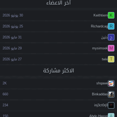
آخر اﻻعضاء
K
Keithtiern
30 يونيو 2026
R
Richardcag
25 يونيو 2026
ح
حنين
31 مايو 2026
M
mysimsek
29 مايو 2026
T
twix
27 مايو 2026
اﻻكثر مشاركة
2K
shqawe
660
Binkaddas
234
inj3ct0rj0
A
150
Abdo Hassn