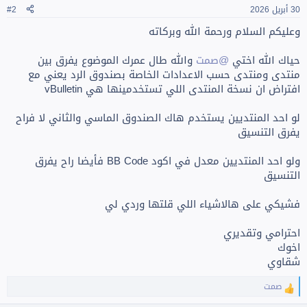
30 أبريل 2026
#2
وعليكم السلام ورحمة الله وبركاته
حياك الله اختي
@صمت
والله طال عمرك الموضوع يفرق بين
منتدى ومنتدى حسب الاعدادات الخاصة بصندوق الرد يعني مع
افتراض ان نسخة المنتدى اللي تستخدمينها هي vBulletin
لو احد المنتديين يستخدم هاك الصندوق الماسي والثاني لا فراح
يفرق التنسيق
ولو احد المنتديين معدل في اكود BB Code فأيضا راح يفرق
التنسيق
فشيكي على هالاشياء اللي قلتها وردي لي
احترامي وتقديري
اخوك
شقاوي
صمت
ا
ل