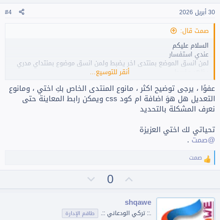
ي
30 أبريل 2026
#4
صمت قال:
السلام عليكم
عندي استفسار
لمن انسق الموضع بمنتدى اخر يضبط ولمن انسق موضوع بمنتداي مدري
يظهر مخربط
أنقر للتوسيع...
عفوًا ، يرجى توضيح اكثر ، مانوع المنتدى الخاص بكِ اختي ، ومانوع
التعديل هل هوَ اضافة ام كود css ويمكن رابط المعاينة حتى
نعرف المشكلة بالتحديد
تحياتي لك اختي العزيزة
@صمت
.
صمت
ا
ل
ت
ت
0
ت
ف
أ
ص
ا
ي
و
ع
shqawe
ل
ي
ي
.:: تركي الودعاني ::.
طاقم الإدارة
ا