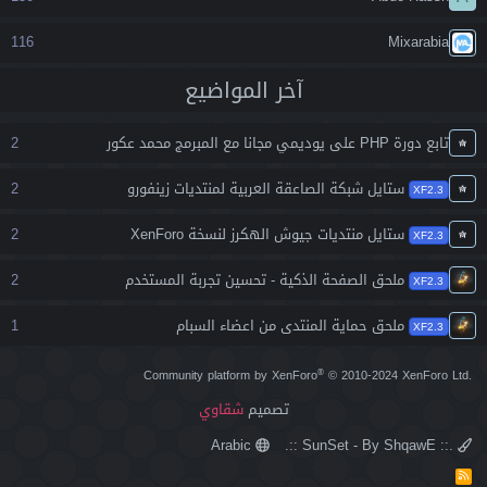
116
Mixarabia
آخر المواضيع
تابع دورة PHP على يوديمي مجانا مع المبرمج محمد عكور
2
ستايل شبكة الصاعقة العربية لمنتديات زينفورو
2
XF2.3
ستايل منتديات جيوش الهكرز لنسخة XenForo
2
XF2.3
ملحق الصفحة الذكية - تحسين تجربة المستخدم
2
XF2.3
ملحق حماية المنتدى من اعضاء السبام
1
XF2.3
®
Community platform by XenForo
© 2010-2024 XenForo Ltd.
تصميم
شقاوي
Arabic
.:: SunSet - By ShqawE ::.
R