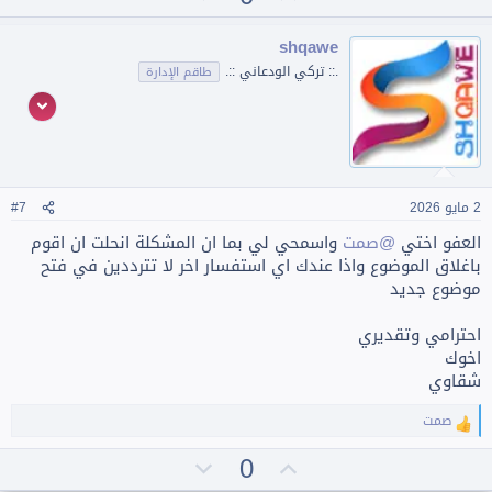
ف
أ
ص
ا
ي
و
ع
shqawe
ل
ي
ي
.:: تركي الودعاني ::.
طاقم الإدارة
ا
د
ت
ت
:
س
ل
ب
ي
2 مايو 2026
#7
العفو اختي
@صمت
واسمحي لي بما ان المشكلة انحلت ان اقوم
باغلاق الموضوع واذا عندك اي استفسار اخر لا تترددين في فتح
موضوع جديد
احترامي وتقديري
اخوك
شقاوي
صمت
ا
ل
ت
ت
0
ت
ف