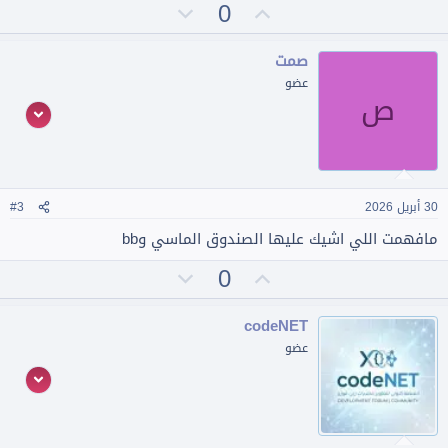
ت
ت
0
ت
ف
أ
ص
ا
ي
و
ع
صمت
ل
ي
ي
عضو
ا
ص
د
ت
ت
:
س
ل
ب
ي
30 أبريل 2026
#3
مافهمت اللي اشيك عليها الصندوق الماسي وbb
ت
ت
0
أ
ص
ي
و
codeNET
ي
ي
عضو
د
ت
س
ل
ب