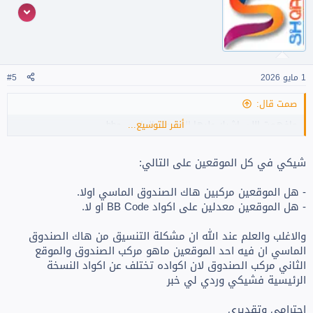
د
ت
ت
:
س
ل
ب
ي
1 مايو 2026
#5
صمت قال:
أنقر للتوسيع...
مافهمت اللي اشيك عليها الصندوق الماسي وbb
شيكي في كل الموقعين على التالي:
- هل الموقعين مركبين هاك الصندوق الماسي اولا.
- هل الموقعين معدلين على اكواد BB Code او لا.
والاغلب والعلم عند الله ان مشكلة التنسيق من هاك الصندوق
الماسي ان فيه احد الموقعين ماهو مركب الصندوق والموقع
الثاني مركب الصندوق لان اكواده تختلف عن اكواد النسخة
الرئيسية فشيكي وردي لي خبر
احترامي وتقديري